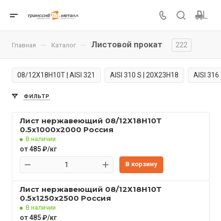
Листовой прокат
222
—
—
Главная
Каталог
08/12Х18Н10Т | AISI 321
AISI 310 S | 20Х23Н18
AISI 316
ФИЛЬТР
Лист нержавеющий 08/12Х18Н10Т
0.5x1000x2000 Россия
В наличии
от 485 ₽/кг
В корзину
Лист нержавеющий 08/12Х18Н10Т
0.5x1250x2500 Россия
В наличии
от 485 ₽/кг