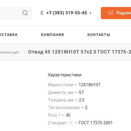
+7 (383) 319-55-45
Подпис
ОСТАВКА
КОМПАНИЯ
КОНТАКТЫ
Отвод 45 12Х18Н10Т 57x2.5 ГОСТ 17375-
—
ржавеющий
Характеристики
Марка стали
—
12Х18Н10Т
Диаметр, мм
—
57
Толщина, мм
—
2.5
Тип исполнения
—
2
Угол, ⁰
—
45
Стандарт
—
ГОСТ 17375-2001
?