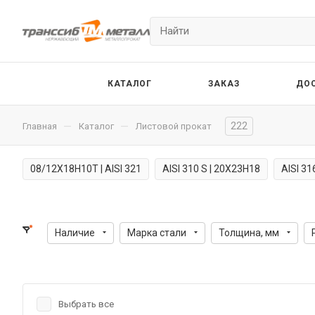
КАТАЛОГ
ЗАКАЗ
ДО
222
—
—
Главная
Каталог
Листовой прокат
08/12Х18Н10Т | AISI 321
AISI 310 S | 20Х23Н18
AISI 31
Наличие
Марка стали
Толщина, мм
Выбрать все